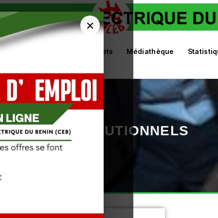
×
vités
Actualités
Projets
Médiathèque
Statisti
MENTS INSTITUTIONNELS