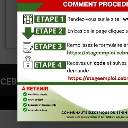
Charte graphique de la CEB
TÉLÉCHARGER
Direction Générale
T
CEB
Rue de la Kozah, B.P. 1368, Lomé TOGO.
Fax