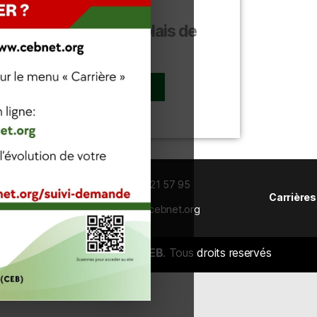
Code bénino-togolais de
l'électricité
TÉLÉCHARGER
éléphone:
+228 22 21 61 32 / 22 21 57 95
Carrières
:
+228 22 21 37 64 |
Email:
dg@cebnet.org
2022 © Copyright
CEB
. Tous droits reservés