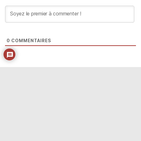
0
COMMENTAIRES
Précédent
Suivant
Visite des zones inondées le long du fleuve Mono au BENIN
Cérémonie d’hommage aux futurs retraités 2022
CEB
Direction Générale
Rue de la Kozah, B.P. 1368, Lomé TOGO.